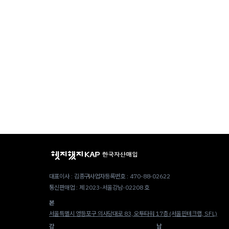
대표이사 : 김종구
사업자등록번호 : 470-88-02622
통신판매업 : 제 2023-서울강남-02208 호
본
서울특별시 영등포구 의사당대로 83, 오투타워 17층 (서울핀테크랩, SFL)
강
남