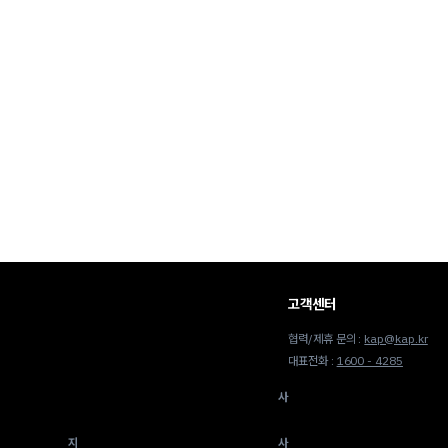
고객센터
협력/제휴 문의 :
kap@kap.kr
대표전화 :
1600 - 4285
사
지
사